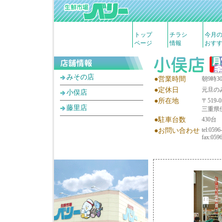
トップ
チラシ
今月
ページ
情報
おす
みその店
●営業時間
朝9時3
●定休日
元旦の
小俣店
●所在地
〒519-0
藤里店
三重県
●駐車台数
430台
tel:0596
●お問い合わせ
fax:059