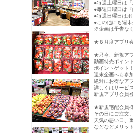
●毎週土曜日は『
●毎週日曜日は『
●毎週日曜日はポ
●この他にも週
※企画は予告な
★８月度アプリ
★只今、新規ア
動画特売ポイント
ポイントゲット
週末企画へも参
絶対にお得なア
詳しくはサービ
新規アプリ会員
★新規宅配会員
その日にご注文、
天気の悪い日、
などなどメリッ