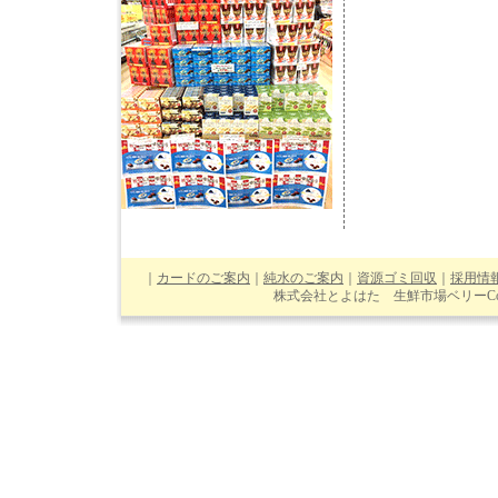
｜
カードのご案内
｜
純水のご案内
｜
資源ゴミ回収
｜
採用情
株式会社とよはた 生鮮市場ベリーCopyright(C)201