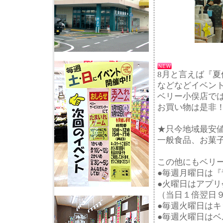
8月と言えば『
などなどイベン
ベリー小俣店で
お買い物は是非
★只今地域最安
一般食品、お菓
この他にもベリ
●毎週月曜日は『
●火曜日はアプ
（当日１倍翌日
●毎週火曜日は
●毎週火曜日はベ