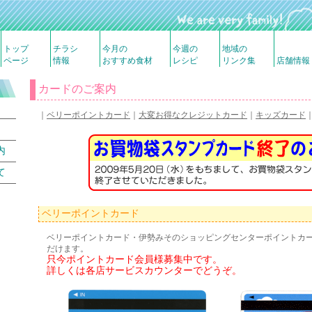
トップ
チラシ
今月の
今週の
地域の
ページ
情報
おすすめ食材
レシピ
リンク集
店舗情報
カードのご案内
｜
ベリーポイントカード
｜
大変お得なクレジットカード
｜
キッズカード
内
て
ベリーポイントカード
ベリーポイントカード・伊勢みそのショッピングセンターポイントカ
だけます。
只今ポイントカード会員様募集中です。
詳しくは各店サービスカウンターでどうぞ。