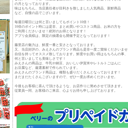
の月となっております。
味はもちろん、当店責任者が目利きを致しました人気商品、新鮮商品
など、自慢の品でございます。
毎週日曜日には何と言いましてもポイント10倍！
10倍のポイント時には是非、まとめ買いやコストコ商品、お米の方を
ご利用くださいませ！絶対のお得となります！
アプリ会員様は、限定の抽選会も開催予定となっております！
藤里店の魅力は、鮮度一番と安さとなっております。
又、当店好評の、みえさんのブランド商品も是非一度ご賞味くださいませ
自信を持ってオススメ致しております。鮮度やお買い得はもちろんの事、
何と言いましても美味しさです！
みえさんの商品は、牛乳や納豆、おいしい伊賀米やレトルトごはんに
お豆腐など、厳選素材で作られています。
みえさんのブランド商品は、種類も盛りだくさんとなっております！
まだまだたくさんございますので、ぜひ一度お求めくださいませ。
今後もお客様に喜んで頂けるような、お店作りに努めさせて頂きます。
従業員一同、お客様のご来店、心よりお待ち申し上げております。