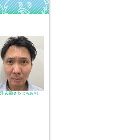
澤 友晃(さわ ともあき)