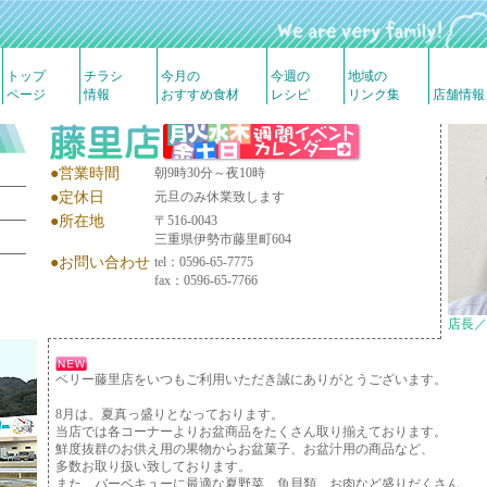
トップ
チラシ
今月の
今週の
地域の
ページ
情報
おすすめ食材
レシピ
リンク集
店舗情報
●営業時間
朝9時30分～夜10時
●定休日
元旦のみ休業致します
●所在地
〒516-0043
三重県伊勢市藤里町604
●お問い合わせ
tel：0596-65-7775
fax：0596-65-7766
店長／
ベリー藤里店をいつもご利用いただき誠にありがとうございます。
8月は、夏真っ盛りとなっております。
当店では各コーナーよりお盆商品をたくさん取り揃えております。
鮮度抜群のお供え用の果物からお盆菓子、お盆汁用の商品など、
多数お取り扱い致しております。
また、バーベキューに最適な夏野菜、魚貝類、お肉など盛りだくさん