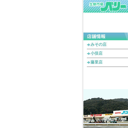
みその店
小俣店
藤里店